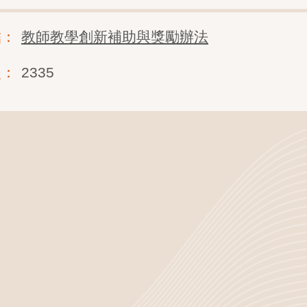
教師教學創新補助與獎勵辦法
2335