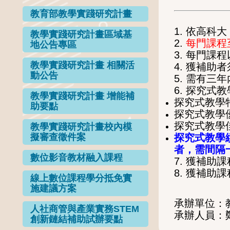
教育部教學實踐研究計畫
1. 依高
教學實踐研究計畫區域基
2.
每門課程
地公告專區
3. 每門課
教學實踐研究計畫 相關活
4. 獲補助
動公告
5. 需有
6. 探究式
教學實踐研究計畫 增能補
探究式教學
助要點
探究式教學
探究式教學
教學實踐研究計畫校內模
擬審查徵件案
探究式教學
者，需間隔
數位影音教材融入課程
7. 獲補
8. 獲補
線上數位課程學分抵免實
施建議方案
承辦單位：
人社商管與產業實務STEM
承辦人員：鄭
創新鏈結補助試辦要點