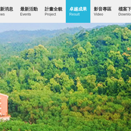
新消息
最新活動
計畫全貌
卓越成果
影音專區
檔案
ws
Events
Project
Result
Video
Downlo