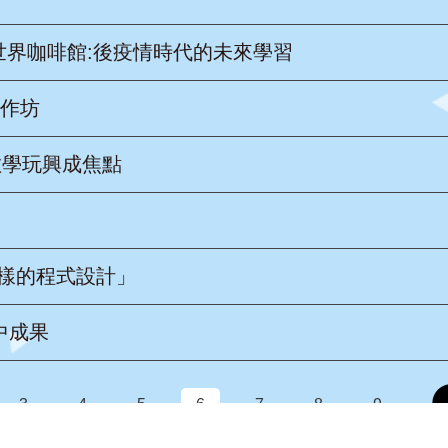
暨世界咖啡館:後疫情時代的未來學習
工作坊
教學玩興成焦點
樣的程式設計」
中成果
3
4
5
6
7
8
9