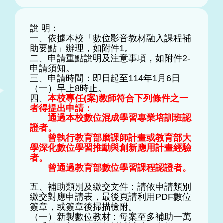
說 明：
一、依據本校「數位影音教材融入課程補
助要點」辦理，如附件1。
二、申請重點說明及注意事項，如附件2-
申請須知。
三、申請時間：即日起至114年1月6日
（一）早上8時止。
四、
本校專任(案)教師符合下列條件之一
者得提出申請：
通過本校數位混成學習專業培訓班認
證者。
曾執行教育部磨課師計畫或教育部大
學深化數位學習推動與創新應用計畫經驗
者。
曾通過教育部數位學習課程認證者。
五、補助類別及繳交文件：請依申請類別
繳交對應申請表，最後頁請利用PDF數位
簽章，或簽章後掃描檢附。
（一）新製數位教材：每案至多補助一萬