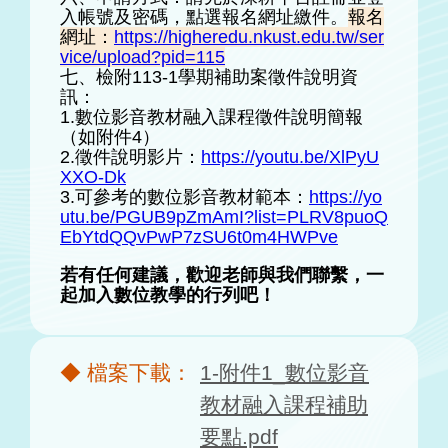
入帳號及密碼，點選報名網址繳件。
報名
網址：
https://higheredu.nkust.edu.tw/ser
vice/upload?pid=115
七、檢附113-1學期補助案徵件說明資
訊：
1.數位影音教材融入課程徵件說明簡報
（如附件4）
2.徵件說明影片：
https://youtu.be/XlPyU
XXO-Dk
3.可參考的數位影音教材範本：
https://yo
utu.be/PGUB9pZmAmI?list=PLRV8puoQ
EbYtdQQvPwP7zSU6t0m4HWPve
若有任何建議，歡迎老師與我們聯繫，一
起加入數位教學的行列吧！
1-附件1_數位影音
教材融入課程補助
要點.pdf