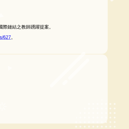
或國際鏈結之教師踴躍提案。
ws/627
。