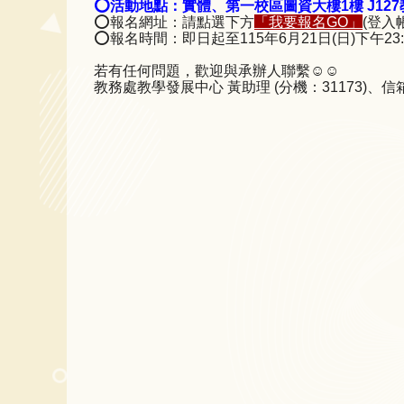
⭕活動地點：實體、第一校區圖資大樓1樓 J127
⭕報名網址：請點選下方
「我要報名GO」
(登入
⭕報名時間：即日起至115年6月21日(日)下午23:
若有任何問題，歡迎與承辦人聯繫☺️☺️
教務處教學發展中心 黃助理 (分機：31173)、信箱：mm