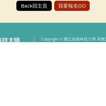
Back回主頁
我要報名GO
Copyright © 國立高雄科技大學 高教深耕計
第一校區 82445 高雄市燕巢區大學路
建工校區 80778 高雄市三民區建工路
燕巢校區 82444 高雄市燕巢區深中路
楠梓校區 81157 高雄市楠梓區海專路
旗津校區 80543 高雄市旗津區中洲三
自2020.8.01起：瀏覽次數 303126
網站建置：高教深耕辦公室 &
Jen-Design
|
網站管理
|
網站地圖