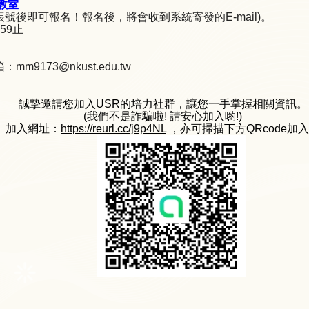
教室
帳號後即可報名！報名後，將會收到系統寄發的E-mail)。
59止
9173@nkust.edu.tw
誠摯邀請您加入USR的培力社群，讓您一手掌握相關資訊。
(我們不是詐騙啦! 請安心加入喲!)
加入網址：
https://reurl.cc/j9p4NL
，亦可掃描下方QRcode加