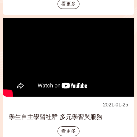
看更多
2021-01-25
學生自主學習社群 多元學習與服務
看更多