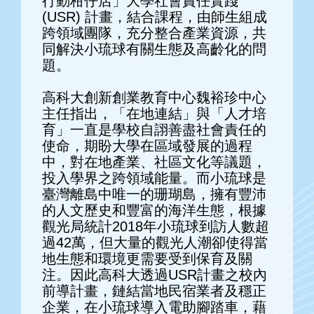
行動柑仔店」大學社會責任實踐
(USR) 計畫，結合課程，由師生組成
跨領域團隊，充分整合產業資源，共
同解決小琉球有關生態及高齡化的問
題。
高科大創新創業教育中心魏裕珍中心
主任指出，「在地連結」與「人才培
育」一直是學校自詡善盡社會責任的
使命，期盼大學在區域發展的過程
中，對在地產業、社區文化等議題，
投入學界之跨領域能量。而小琉球是
臺灣離島中唯一的珊瑚島，擁有豐沛
的人文歷史和豐富的海洋生態，根據
觀光局統計2018年小琉球到訪人數超
過42萬，但大量的觀光人潮卻使得當
地生態和環境更需要受到保育及關
注。因此高科大透過USR計畫之校內
前導計畫，鏈結當地民宿業者及穩正
企業，在小琉球導入電助腳踏車，藉