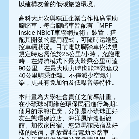
以建構友善的低碳旅遊環境。
高科大此次與穩正企業合作推廣電助
腳踏車，每台腳踏車皆配有「MPF
Inside NBIoT車聯網技術」裝置，搭
配其開發的應用程式，可隨時遠端監
控車輛狀況。目前電助腳踏車依法規
規定時速需低於25公里/小時，充飽電
時，在經濟模式下最大騎乘公里可達
90公里，在最大助力時也能輕鬆達成
40公里騎乘距離。不僅減少空氣汙
染，更具有免加油及低噪音等特性。
本計畫為大學社會責任之前導計畫，
在小琉球5間綠色環保民宿進行為期1
個月的示範推廣，分別是小琉球正好
友生態環保旅店、海洋風情渡假旅
館、加依家民宿、悠遊馬鞍民宿及好
樣的民宿，各放置4台電助腳踏車，