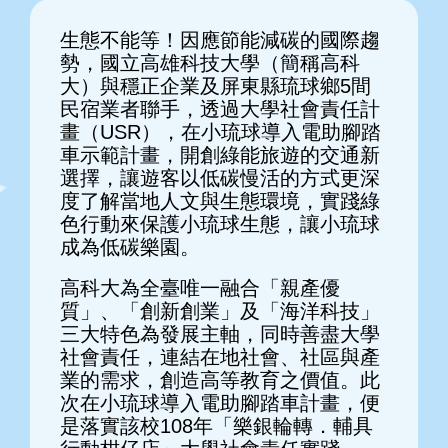
生態不能等！因應節能減碳的國際趨
勢，國立高雄科技大學（簡稱高科
大）與穩正企業及屏東縣琉球鄉5間
民宿業者聯手，透過大學社會責任計
畫（USR），在小琉球導入電助腳踏
車示範計畫，開創綠能旅遊的交通新
選擇，讓遊客以低碳慢活的方式更深
度了解當地人文與生態環境，實踐綠
色行動來保護小琉球生態，讓小琉球
成為低碳樂園。
高科大為全臺唯一融合「親產優
質」、「創新創業」及「海洋科技」
三大特色為發展主軸，同時善盡大學
社會責任，連結在地社會、社區與產
業的需求，創造高等教育之價值。此
次在小琉球導入電助腳踏車計畫，便
是落實該校108年「樂銀輪轉．輔具