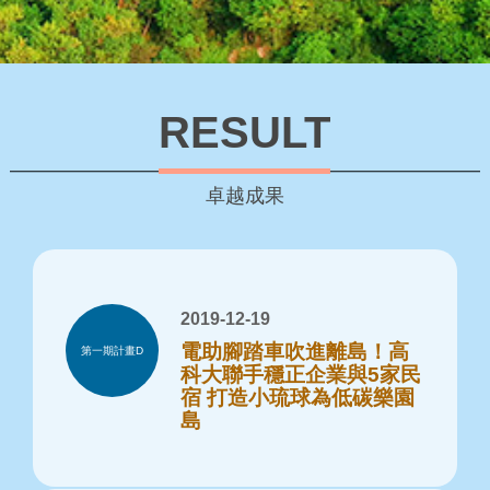
RESULT
卓越成果
2019-12-19
電助腳踏車吹進離島！高
第一期計畫D
科大聯手穩正企業與5家民
宿 打造小琉球為低碳樂園
島