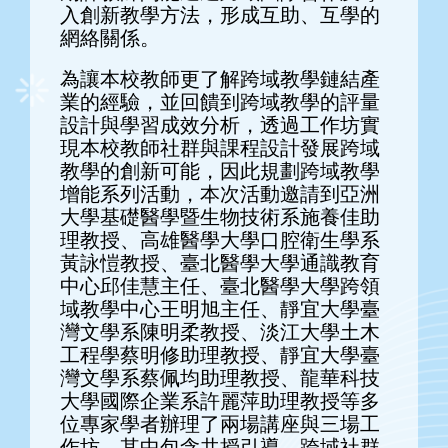
入創新教學方法，形成互助、互學的
網絡關係。
為讓本校教師更了解跨域教學鏈結產
業的經驗，並回饋到跨域教學的評量
設計與學習成效分析，透過工作坊實
現本校教師社群與課程設計發展跨域
教學的創新可能，因此規劃跨域教學
增能系列活動，本次活動邀請到亞洲
大學基礎醫學暨生物技術系施養佳助
理教授、高雄醫學大學口腔衛生學系
黃詠愷教授、臺北醫學大學通識教育
中心邱佳慧主任、臺北醫學大學跨領
域教學中心王明旭主任、靜宜大學臺
灣文學系陳明柔教授、淡江大學土木
工程學蔡明修助理教授、靜宜大學臺
灣文學系蔡佩均助理教授、龍華科技
大學國際企業系許麗萍助理教授等多
位專家學者辦理了兩場講座與三場工
作坊，其中包含共授引導、跨域社群