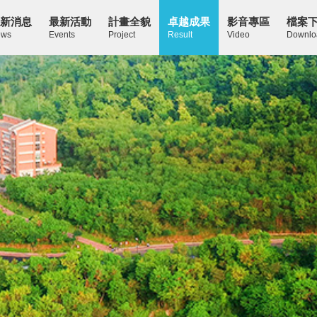
新消息
最新活動
計畫全貌
卓越成果
影音專區
檔案
ws
Events
Project
Result
Video
Downlo