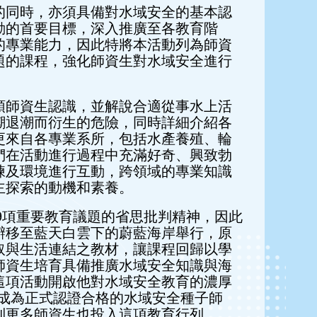
的同時，亦須具備對水域安全的基本認
動的首要目標，深入推廣至各教育階
的專業能力，因此特將本活動列為師資
題的課程，強化師資生對水域安全進行
領師資生認識，並解說合適從事水上活
潮退潮而衍生的危險，同時詳細介紹各
更來自各專業系所，包括水產養殖、輪
們在活動進行過程中充滿好奇、興致勃
練及環境進行互動，跨領域的專業知識
主探索的動機和素養。
9項重要教育議題的省思批判精神，因此
辯移至藍天白雲下的蔚藍海岸舉行，原
取與生活連結之教材，讓課程回歸以學
師資生培育具備推廣水域安全知識與海
這項活動開啟他對水域安全教育的濃厚
成為正式認證合格的水域安全種子師
到更多師資生也投入這項教育行列。