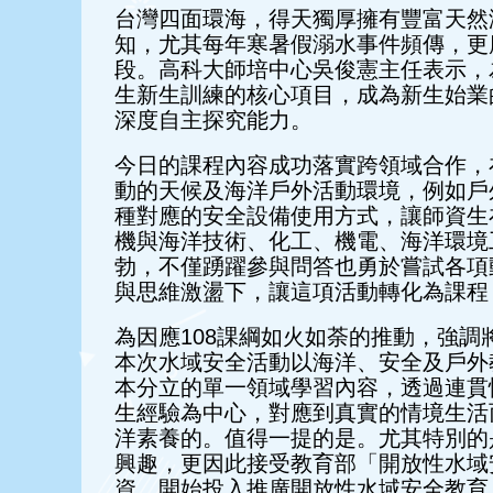
台灣四面環海，得天獨厚擁有豐富天然
知，尤其每年寒暑假溺水事件頻傳，更
段。高科大師培中心吳俊憲主任表示，
生新生訓練的核心項目，成為新生始業
深度自主探究能力。
今日的課程內容成功落實跨領域合作，
動的天候及海洋戶外活動環境，例如戶
種對應的安全設備使用方式，讓師資生
機與海洋技術、化工、機電、海洋環境
勃，不僅踴躍參與問答也勇於嘗試各項
與思維激盪下，讓這項活動轉化為課程
為因應108課綱如火如荼的推動，強
本次水域安全活動以海洋、安全及戶外
本分立的單一領域學習內容，透過連貫
生經驗為中心，對應到真實的情境生活
洋素養的。值得一提的是。尤其特別的
興趣，更因此接受教育部「開放性水域
資，開始投入推廣開放性水域安全教育