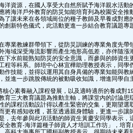
海洋資源，在國人享受大自然所賦予海洋親水活動
應將海洋戶外教育的防災知能培育列為校園安全推
為了讓未來在各領域崗位的種子教師及早養成對應
的創新特色儀式，此活動更進一步結合教育議題專
在專業教練群帶領下，從防災訓練的專業角度先帶
外海域深受海流影響而產生地形高低差，亦伴隨漲
在下水前能熟知防災的安全意識，而參與的師資生
工程等科系。師培中心林宜樺助理教授表示，同學
動作技能，並得以運用其自身具備的專業知能與教
，並進一步跳脫傳統的被動吸收知識，增進同學自
調將核心素養融入課程發展，以及適時適所的養成對1
教育三大教育議題為推動主軸，將課堂內的討論思
性的課程活動設計得以產生緊密的交集，更期望選
而更有感知收穫，甚至透過親身體驗，更進一步讓
是，去年參與此項活動的師資生黃慶安同學表示，
安全教育-海洋篇種子師資人才培訓工作坊」，培育
，高科大海事所丁國桓副教授表示，很期待未來看