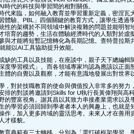
AI時代的科技與學習間的相對關係。
代來臨，如何融入教育並學習重新定義，密涅瓦大學教務長
習體驗、PBL」四個關鍵的教育方式，讓學生透過
統性的架構於不同領域中解決複雜的問題並能明智
人才培育的趨勢，生活在體驗經濟時代的人類對於虛
參與才能將短暫記憶轉化為長期記憶。查特普拉斯
」就能以AI工具協助提升效能。
或缺的工具以及技能，在座談中，親子天下總編輯
深度學習模式」。而各領域專家均認為應該以正面態
主體的自覺以及觀察，才能有意識地發展出對世界
學，對於技職教育的使命與價值投入非常多的努力
的對談將邀請到Skills for U執行長黃偉翔
野的豐富視角。謝其昌以其致力串接產業需求以及
生的學習必須回歸到學者者本人的興趣上，也就是
操作，加入更多跨域的靈活思考。未來人才在善用
人才樣貌。
教育典範有三大轉移，分別為「需打破框架學習、