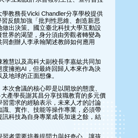
Vicki Chandler分享學校提供
學習反饋加強「批判性思維、創造新思
地做出決策。國立臺北科技大學互動設
擬世界的渴望，身分須由旁觀者轉變為
共同創辦人李承翰闡述教師如何應用
陳雅慧以及高科大副校長李嘉紘共同加
度擁抱AI，但最終回歸人本來作為決
以及地球的正面想像。
，本次會議的核心即是以開放的態度、
與高科大產學長謝其昌分享技職教育的多元價
學習需求的經驗表示，未來人才的討論
知識、實作、技能等操作專業，必須帶
資訊科技為自身專業成長加速之餘，結
學習者需要培養提問力與好奇心、讓孩