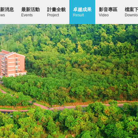
新消息
最新活動
計畫全貌
卓越成果
影音專區
檔案
ws
Events
Project
Result
Video
Downlo