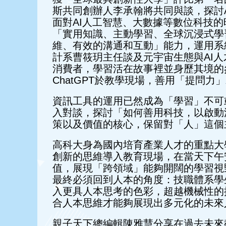
斯共同創辦人李承翰將共同與談，探討
面對AI人工智慧、大數據等數位科技的時
「實用知識、主動學習、全球沉浸式學
維、有效的溝通和互動」能力，運用系
計系曹筱玥主任談及元宇宙生態與AI
消費者，學習活在故事裡並身歷其境的
ChatGPT於教學現場，善用「提問力
資訊工具的運用已然成為「學習」不可
入對談，探討「如何善用科技，以啟動
策以及價值的核心，保留對「人」這個
高科大身為國內培育產業人才的重點大
創新的思維導入教育現場，在當天下午安排
值，展現「跨領域」能夠開闊的學習視
最終必須回到人本的角度：技職體系學
入更具人本思考的色彩，超越機械性的
合人本思維才能夠展現出多元化的未來
親子天下總編輯陳雅慧分享在過去未來