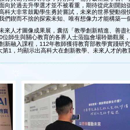
面向於過去升學選才並不被看重，期待從此刻開始
高科大非常鼓勵學生勇於嘗試，未來的世界變動很
我們鍥而不捨的探索未知、唯有想像力才能構築一
未來人才圖像成果展，囊括「教學創新精進、善盡
00位師生與關心教育的各界人士蒞臨會場聆聽觀展
創新融入課程，112年教師獲得教育部教學實踐研究
科大第1，均顯示出高科大在創新教學、未來人才的教