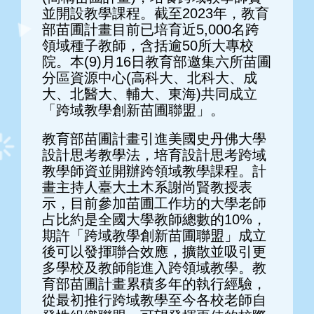
並開設教學課程。截至2023年，教育
部苗圃計畫目前已培育近5,000名跨
領域種子教師，含括逾50所大專校
院。本(9)月16日教育部邀集六所苗圃
分區資源中心(高科大、北科大、成
大、北醫大、輔大、東海)共同成立
「跨域教學創新苗圃聯盟」。
教育部苗圃計畫引進美國史丹佛大學
設計思考教學法，培育設計思考跨域
教學師資並開辦跨領域教學課程。計
畫主持人臺大土木系謝尚賢教授表
示，目前參加苗圃工作坊的大學老師
占比約是全國大學教師總數的10%，
期許「跨域教學創新苗圃聯盟」成立
後可以發揮聯合效應，擴散並吸引更
多學校及教師能進入跨領域教學。教
育部苗圃計畫累積多年的執行經驗，
從最初推行跨域教學至今各校老師自