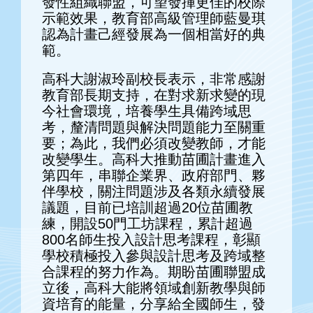
發性組織聯盟，可望發揮更佳的校際
示範效果，教育部高級管理師藍曼琪
認為計畫己經發展為一個相當好的典
範。
高科大謝淑玲副校長表示，非常感謝
教育部長期支持，在對求新求變的現
今社會環境，培養學生具備跨域思
考，釐清問題與解決問題能力至關重
要；為此，我們必須改變教師，才能
改變學生。高科大推動苗圃計畫進入
第四年，串聯企業界、政府部門、夥
伴學校，關注問題涉及各類永續發展
議題，目前已培訓超過20位苗圃教
練，開設50門工坊課程，累計超過
800名師生投入設計思考課程，彰顯
學校積極投入參與設計思考及跨域整
合課程的努力作為。期盼苗圃聯盟成
立後，高科大能將領域創新教學與師
資培育的能量，分享給全國師生，發