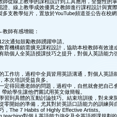
助教師從線上教學的課程設計到工具應用，全盤性的
程認證、線上教學成效優異之教師進行課程設計與實
製多支教學短片，置放於YouTube頻道並公告在
→教師有感增能：
12次通知鼓勵教師踴躍申請。
教育機構鎖需擴充課程設計，協助本校教師有效達
有助個人全英語授課技巧之提升，對個人英語能力
的工作坊，過程中全員皆用英語溝通，對個⼈英語
，本次培訓受益良多。
一定得回應老師的問題，過程中，自然就會把自己
上，帶給學生讓他們嘗試用英文做簡報。
學習到具體的互動討論技巧。結束培訓後，對未來
從零開始的準備，尤其對於英語口語能力的訓練與
abits of Highly Effective Artists。
ching teaching對個人英語能力強化及全英語