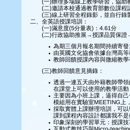
(一)辦理多場線上教學研習，協
(二)邀請本校通過教育部數位課
(三)線上研習全程錄影，並自行錄
二、全英語授課培訓：
(一)滿意度(5分量表)：4.61分
(二)行政協助推展→授課品質保證
為期三個月報名期間持續寄發
由英國文化協會依據台灣高等
教師回饋授課內容與微縮教學
(三)教師回饋意見摘錄：
透過⼀連五天由外籍教師帶領
在課堂上可以使用的教學活動
主要因為小班上課，逼得自己
模組用在實驗室MEETING
採取實體上課辦理培訓，可以
課到課程內容設計都讓我不是
印象深刻的學習單元：授課技巧，The 7 H
互動式教技巧與Micro-tea