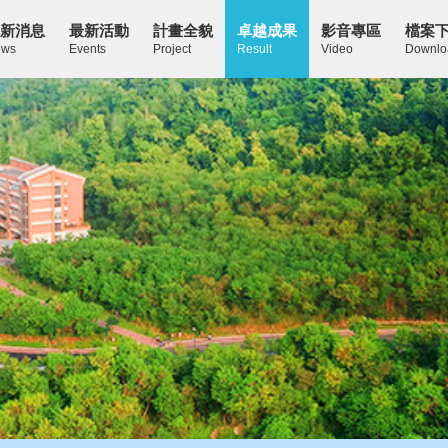
新消息
最新活動
計畫全貌
卓越成果
影音專區
檔案
ws
Events
Project
Result
Video
Downlo