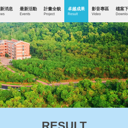
新消息
最新活動
計畫全貌
卓越成果
影音專區
檔案
ws
Events
Project
Result
Video
Downlo
RESULT