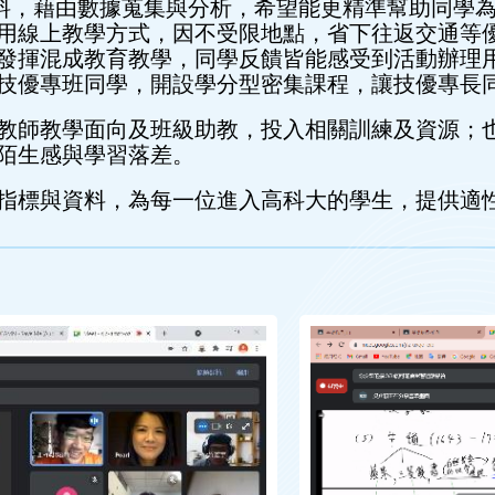
析資料，藉由數據蒐集與分析，希望能更精準幫助同學
用線上教學方式，因不受限地點，省下往返交通等
發揮混成教育教學，同學反饋皆能感受到活動辦理
技優專班同學，開設學分型密集課程，讓技優專長
教師教學面向及班級助教，投入相關訓練及資源；
陌生感與學習落差。
指標與資料，為每一位進入高科大的學生，提供適