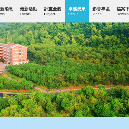
新消息
最新活動
計畫全貌
卓越成果
影音專區
檔案
ws
Events
Project
Result
Video
Downlo