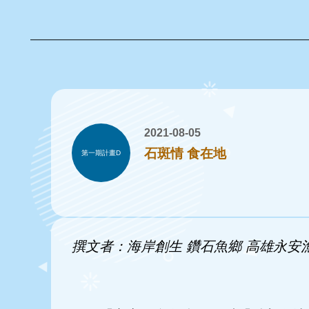
2021-08-05
石斑情 食在地
第一期計畫D
撰文者：海岸創生 鑽石魚鄉 高雄永安