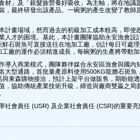
材」及「銀髮族營養好吸收」為主軸，將在地議題
裝，最終研發出該產品。一碗粥的產生改變了教師
計畫場域，然而過去的初級加工成本較高，即使政
業人才的困境。基此，本計畫團隊協助永安漁會設
前新鮮石斑魚可直接送往在地加工廠，估計每日可處理
加工廠的運作必須精進成長，每碗粥的生產將帶動
導入商業模式，團隊夥伴媒合永安區漁會與國內知
名大型通路，首批量產原料使用500KG龍膽石斑魚
此產品與東森購物接洽，預計上架平台做販售，期盼
值，協助傳統產業技術升級，締造與廠商雙贏之局
。
任 (USR) 及企業社會責任 (CSR)的重要