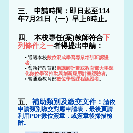
三
、
申請時間：即日起至114
年7月21日（一）早上8時止。
四
、
本校專任(案)教師符合
下
列條件之一
者得提出申請：
• 通過本校
數位混成學習專業培訓班認證
者
。
• 曾執行教育部
磨課師計畫或教育部大學深
化數位學習推動與創新應用計畫經驗者
。
• 曾通過教育部
數位學習課程認證者
。
五
、
補助類別及繳交文件：
請依
申請類別繳交對應申請表，最後頁請
利用PDF數位簽章，或簽章後掃描檢
附。