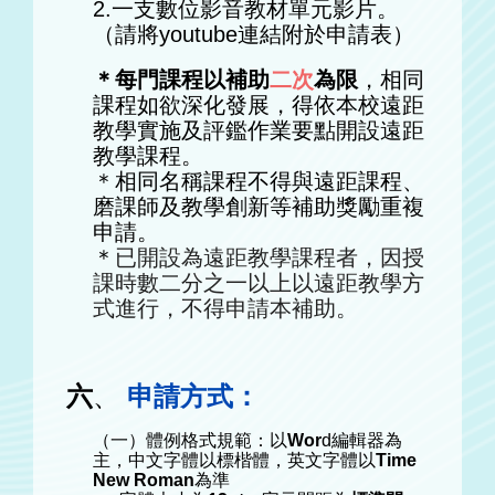
2.一支數位影音教材單元影片。
（請將youtube連結附於申請表）
＊每門課程以補助
二次
為限
，相同
課程如欲深化發展，得依本校遠距
教學實施及評鑑作業要點開設遠距
教學課程。
＊相同名稱課程不得與遠距課程、
磨課師及教學創新等補助獎勵重複
申請。
＊
已開設為遠距教學課程者，因授
課時數二分之一以上以遠距教學方
式進行，不得申請本補助。
六
、
申請方式：
（一）體例格式規範：以
Wor
d編輯器為
主，中文字體以標楷體，英文字體以
Time
New Roman
為準