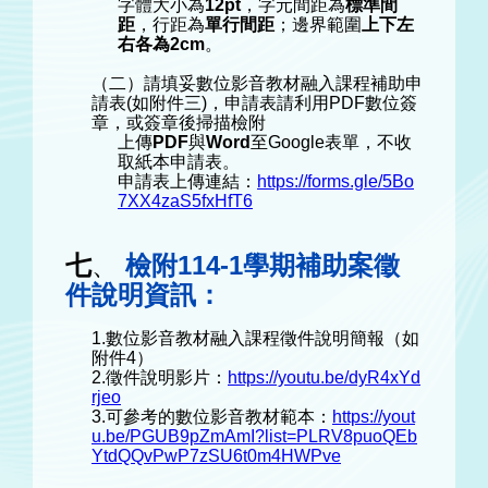
字體大小為
12pt
，字元間距為
標準間
距
，行距為
單行間距
；邊界範圍
上下左
右各為2cm
。
（二）請填妥數位影音教材融入課程補助申
請表(如附件三)，申請表請利用PDF數位簽
章，或簽章後掃描檢附
上傳
PDF
與
Word
至Google表單，不收
取紙本申請表。
申請表上傳連結：
https://forms.gle/5Bo
7XX4zaS5fxHfT6
七
、
檢附114-1學期補助案徵
件說明資訊：
1.數位影音教材融入課程徵件說明簡報（如
附件4）
2.徵件說明影片：
https://youtu.be/dyR4xYd
rjeo
3.可參考的數位影音教材範本：
https://yout
u.be/PGUB9pZmAmI?list=PLRV8puoQEb
YtdQQvPwP7zSU6t0m4HWPve