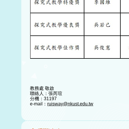
教務處 敬啟
聯絡人：張芮瑄
分機：31197
e-mail：
ruisway@nkust.edu.tw