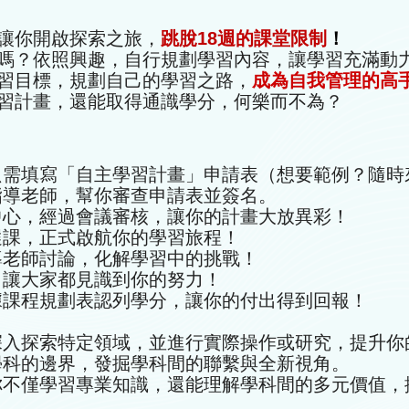
讓你開啟探索之旅，
跳脫18週的課堂限制
！
嗎？依照興趣，自行規劃學習內容，讓學習充滿動
習目標，規劃自己的學習之路，
成為自我管理的高
習計畫，還能取得通識學分，何樂而不為？
只需填寫「自主學習計畫」申請表（想要範例？隨時
指導老師，幫你審查申請表並簽名。
中心，經過會議審核，讓你的計畫大放異彩！
選課，正式啟航你的學習旅程！
導老師討論，化解學習中的挑戰！
，讓大家都見識到你的努力！
據課程規劃表認列學分，讓你的付出得到回報！
你深入探索特定領域，並進行實際操作或研究，提升
同學科的邊界，發掘學科間的聯繫與全新視角。
你不僅學習專業知識，還能理解學科間的多元價值，