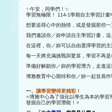
✨
午安，同學們！
✨
學習無極限！ 114-1學期自主學習計
想要追尋心中的熱情，或是發掘那些一
我們邀請你／妳申請自主學習計畫，這
在這裡，你／妳可以自由選擇學習的主
每一天將充滿挑戰與驚喜，學習不再是
準備好解鎖你／妳的學習潛力，走進這
博雅教育中心期待和你／妳一起並肩作
一、
讓學習變得更精彩！
⭐
博雅中心為了強化以學生為本的學習
發掘自己的學習潛能！
⭐