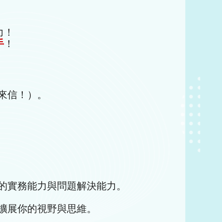
力！
手
！
來信！）。
你的實務能力與問題解決能力。
擴展你的視野與思維。