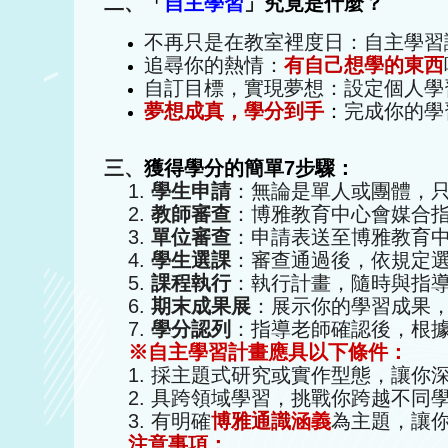
二、
「
自主學習
」究竟是什麼？
不再只是在教室裡度日：自主學習
追尋你的熱情：
有自己想學的東西
自訂目標，實現夢想：設定個人學
夢想成真，學分到手
：
完成你的學
三、
獲得學分的簡單7步驟：
1.
學生申請
：無論是單人或團體，
2.
教師審查
：博雅教育中心會媒合
3.
單位審查
：申請表送至博雅教育
4.
學生選課
：審查通過後，依規定
5.
課程執行
：執行計畫，隨時與指
6.
期末成果展
：展示你的學習成果
7.
學分認列
：指導老師確認後，根
※自主學習計畫應具以下條件：
1. 採主題式研究或實作型態，讓
2. 具跨領域學習，挑戰你跨越不
3. 有明確
博雅通識
涵義
為主題，讓
注意事項：