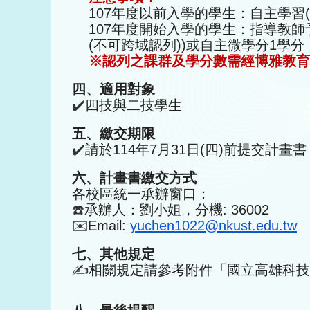
107年度以前入學的學生：自主學習(
107年度開始入學的學生：指導教
(不可跨域認列))或自主微學分1學分
※認列之課群及學分數需經博雅教育
四、適用對象
✔️
四技與二技學生
五、繳交期限
✔️
請於114年7月31日(四)前提交計畫
六、計畫書繳交方式
各校區統一承辦窗口：
☎️
承辦人：劉小姐，分機: 36002
✉️
Email:
yuchen1022@nkust.edu.tw
七、其他規定
✍️
相關規定請參考附件「國立高雄科技