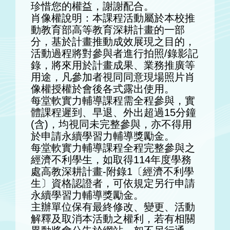
珍惜您的權益，謝謝配合。
肖像權說明：本課程活動屬於本校推
動教育部高等教育深耕計畫的一部
分，基於計畫推動成效展現之目的，
活動過程將對參與者進行拍照/錄影記
錄，將來用於計畫成果、業務推廣等
用途，凡參加者視同同意現場照片肖
像權授權於會後各式露出使用。
每堂軟實力輔導課程需全程參與，實
體課程遲到、早退、外出超過15分鐘
(含)，均視同未完整參與，亦不得用
於申請永續學習力輔導獎勵金。
每堂軟實力輔導課程全程完整參與之
經濟不利學生，如取得114年度學務
處高教深耕計畫-附錄1〔經濟不利學
生〕資格認證者，可依規定另行申請
永續學習力輔導獎勵金。
主辦單位保有最終修改、變更、活動
解釋及取消本活動之權利，若有相關