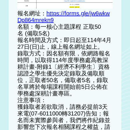
報名網址：
https://forms.gle/jw6wkw
Dp864mrekn9
名額：每一核心主題課程 正取50
名 (備取5名)
報名時間及方式：即日起至114年4月
27日(日)止，線上報名網址如上。
錄取方式：因名額有限，依網路報名
時間，以取得114年度學務處高教深
耕計畫-附錄1〔經濟不利學生〕資格
認證之學生優先決定錄取及備取順
位，正取者50名，備取者5名，錄取
名單將於每場課程開始前5日公佈在
學務處深耕計畫專區。
注意事項：
獲錄取者若欲取消，請務必提前3天
來電(07-6011000轉31207)告知；報
名而未實際參與者，我們將作紀錄並
影響您下次報名相關課程之權益，請