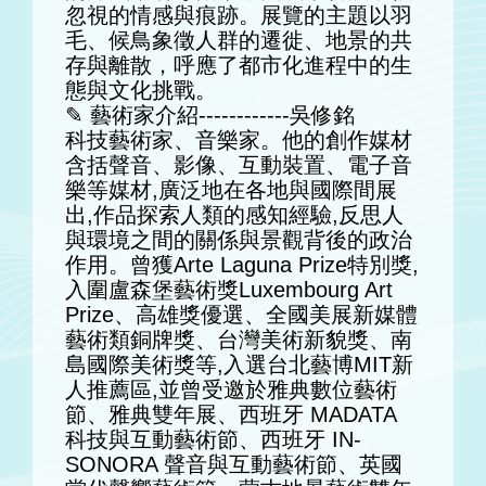
忽視的情感與痕跡。展覽的主題以羽
毛、候鳥象徵人群的遷徙、地景的共
存與離散，呼應了都市化進程中的生
態與文化挑戰。
✎ 藝術家介紹------------吳修銘
科技藝術家、音樂家。他的創作媒材
含括聲音、影像、互動裝置、電子音
樂等媒材,廣泛地在各地與國際間展
出,作品探索人類的感知經驗,反思人
與環境之間的關係與景觀背後的政治
作用。曾獲Arte Laguna Prize特別獎,
入圍盧森堡藝術獎Luxembourg Art
Prize、高雄獎優選、全國美展新媒體
藝術類銅牌獎、台灣美術新貌獎、南
島國際美術獎等,入選台北藝博MIT新
人推薦區,並曾受邀於雅典數位藝術
節、雅典雙年展、西班牙 MADATA
科技與互動藝術節、西班牙 IN-
SONORA 聲音與互動藝術節、英國