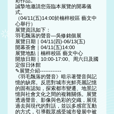
彩作品。
誠摯地邀請您蒞臨本展覽的開幕儀
式。
（04/11(五)14:00於楠梓校區 藝文中
心舉行）
展覽資訊如下：
羽毛飄落的聲音—吳修銘個展
展覽日期｜04/11(四)-06/13(五)
開幕茶會｜04/11(五)14:00
展覽地點｜楠梓校區 藝文中心
開放日期｜10:00-17:00、周六日及國
定假日休館
✎展覽介紹------------
《羽毛飄落的聲音》暗示著聲音與記
憶的缺席。反思對城市光鮮亮麗記憶
的固有認知，探索都市變遷、地景記
憶與社會文化之間的複雜關係。展覽
透過聲音、影像與色彩的交織，展現
過去與現代的對話，並以多感官互動
的方式，引導觀眾感受城市發展中被