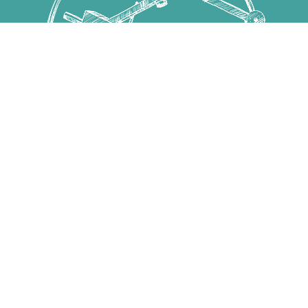
Copyright © 國立高雄科技大學 高教深耕計畫 All Rights
Reserved.
第一校區 82445 高雄市燕巢區大學路1號 電話：07-
6011000
建工校區 80778 高雄市三民區建工路415號 電話：07-
3814526
燕巢校區 82444 高雄市燕巢區深中路58號 電話：07-
3814526
楠梓校區 81157 高雄市楠梓區海專路142號 電話：07-
3617141
旗津校區 80543 高雄市旗津區中洲三路482號 電話：07-