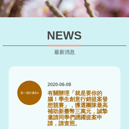
NEWS
最新消息
2020-06-08
有關辦理「就是要你的
第一期計畫BA
腦！學生創意行銷提案發
想競賽」，獲選團隊最高
補助新臺幣三萬元，誠摯
邀請同學們踴躍提案申
請，請查照。