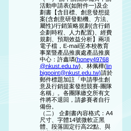
活動申請表(如附件一)及企
劃書【含目標、
創意發想提
案(含創意研發動機、方法、
屬性)/行銷策略規劃(含
行銷
企劃時程、人力配置)、經費
規劃、預期效益分析】
兩項
電子檔，E-mail至本校教育
事業暨產品推廣處產品推廣
中
心：許鑫璘(
honey49768
@nkust.edu.tw
)
、林佩樺(
lin
bigpoint@nkust.edu.tw)
請於
郵件標題加註「申請學生創
意及行銷提案發想競賽-團隊
名稱」
。各團隊繳交所有文
件將不退回，請參賽者自行
備份。
（二） 企劃書內容格式：A4
尺寸、字體14號微軟正黑
體、段落固定行高
22點、與