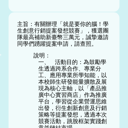
主旨：有關辦理「就是要你的腦！學
生創意行銷提案發想競賽」，
獲選團
隊最高補助新臺幣三萬元，誠摯邀請
同學們踴躍提案申請，
請查照。
說明：
一、 活動目的：為鼓勵學
生透過跨系合作、專業分
工、
應用專業所學知能，以
本校師生研發能量擴散及展
現為核心主軸，
以「產品推
廣中心實習商店」作為推廣
平台，
學習從企業營運思維
出發，衍生創新創意及行銷
策略等提案發想，
透過本次
競賽活動，跳脫框架實踐創
意並鏈結市場。