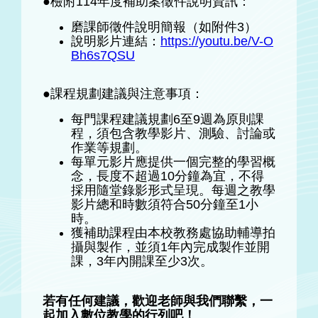
●檢附114年度補助案徵件說明資訊：
磨課師徵件說明簡報（如附件3）
說明影片連結：
https://youtu.be/V-O
Bh6s7QSU
●課程規劃建議與注意事項：
每門課程建議規劃6至9週為原則課
程，須包含教學影片、測驗、討論或
作業等規劃。
每單元影片應提供一個完整的學習概
念，長度不超過10分鐘為宜，不得
採用隨堂錄影形式呈現。每週之教學
影片總和時數須符合50分鐘至1小
時。
獲補助課程由本校教務處協助輔導拍
攝與製作，並須1年內完成製作並開
課，3年內開課至少3次。
若有任何建議，歡迎老師與我們聯繫，一
起加入數位教學的行列吧！