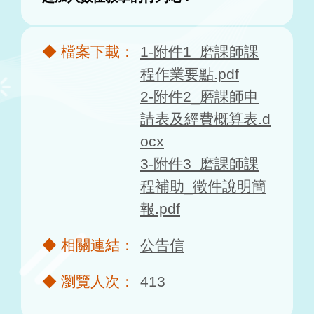
1-附件1_磨課師課
程作業要點.pdf
2-附件2_磨課師申
請表及經費概算表.d
ocx
3-附件3_磨課師課
程補助_徵件說明簡
報.pdf
公告信
413