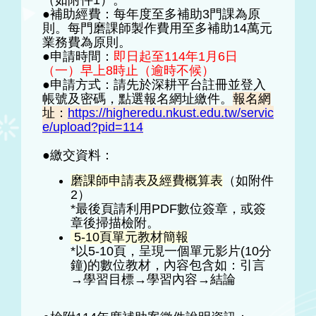
（如附件1）。
●補助經費：每年度至多補助3門課為原
則。每門磨課師製作費用至多補助14萬元
業務費為原則。
●申請時間：
即日起至114年1月6日
（一）早上8時止（逾時不候）
●申請方式：請先於深耕平台註冊並登入
帳號及密碼，點選報名網址繳件。
報名網
址：
https://higheredu.nkust.edu.tw/servic
e/upload?pid=114
●繳交資料：
磨課師申請表及經費概算表
（如附件
2）
*最後頁請利用PDF數位簽章，或簽
章後掃描檢附。
5-10頁單元教材簡報
*以5-10頁，呈現一個單元影片(10分
鐘)的數位教材，內容包含如：引言
→學習目標→學習內容→結論