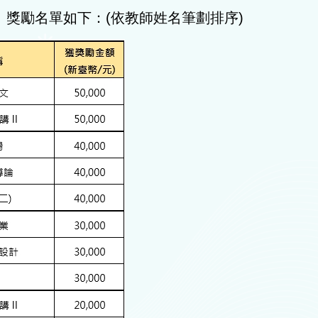
」獎勵名單如下：(依教師姓名筆劃排序)