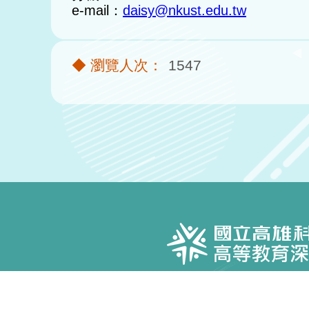
e-mail：
daisy@nkust.edu.tw
1547