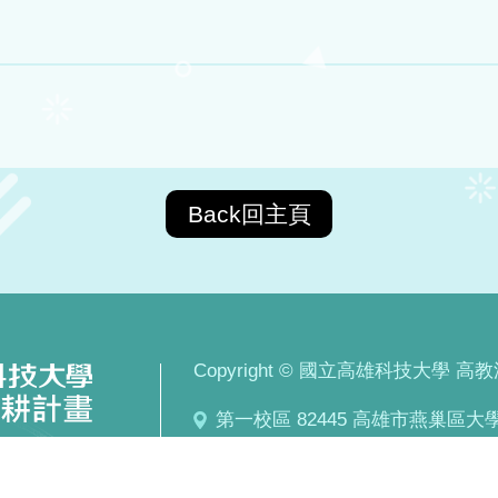
Back回主頁
Copyright © 國立高雄科技大學 高教深耕計
第一校區 82445 高雄市燕巢區大學路
建工校區 80778 高雄市三民區建工路
燕巢校區 82444 高雄市燕巢區深中路