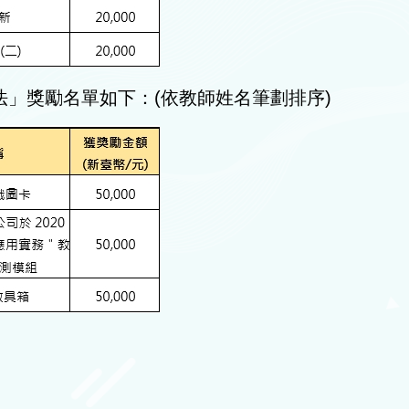
法」獎勵名單如下：(依教師姓名筆劃排序)