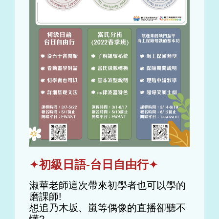
✦
初級日語-台日自由行
✦
淑華老師這次帶來初學者也可以學的
磨課師!
想追乃木坂、嵐等偶像的直播卻聽不