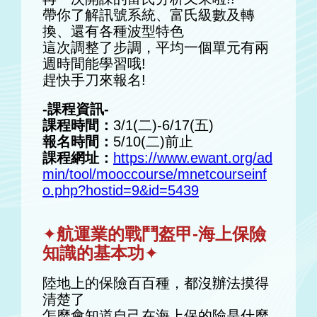
帶你了解訊號系統、富氏級數及轉
換、還有各種波型特色
這次調整了步調，平均一個單元有兩
週時間能學習哦!
趕快手刀來報名!
-課程資訊-
課程時間：
3/1(二)-6/17(五)
報名時間：
5/10(二)前止
課程網址：
https://www.ewant.org/ad
min/tool/mooccourse/mnetcourseinf
o.php?hostid=9&id=5439
✦
航運業的戰鬥盔甲-海上保險
知識的基本功
✦
陸地上的保險百百種，都沒辦法摸得
清楚了
怎麼會知道自己在海上保的險是什麼