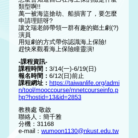
類型啊!!
萬一被海盜搶劫、船損害了，要怎麼
申請理賠呀?
讓文瑞老師帶領一群有趣的鄉土劇(?)
演員
用短劇的方式帶你認識海上保險!
趕快來觀看海上保險瞳靈演!
-課程資訊-
課程時間：
3/14(一)-6/19(日)
報名時間：
6/12(日)前止
課程網址：
https://taiwanlife.org/admi
n/tool/mooccourse/mnetcourseinfo.p
hp?hostid=13&id=2853
教務處 敬啟
聯絡人：簡千雅
分機：31168
e-mail：
wumoon1130@nkust.edu.tw