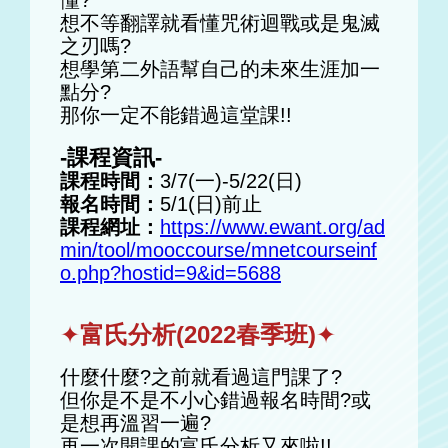
懂?
想不等翻譯就看懂咒術迴戰或是鬼滅
之刃嗎?
想學第二外語幫自己的未來生涯加一
點分?
那你一定不能錯過這堂課!!
-課程資訊-
課程時間：
3/7(一)-5/22(日)
報名時間：
5/1(日)前止
課程網址：
https://www.ewant.org/ad
min/tool/mooccourse/mnetcourseinf
o.php?hostid=9&id=5688
✦
富氏分析(2022春季班)
✦
什麼什麼?之前就看過這門課了?
但你是不是不小心錯過報名時間?或
是想再溫習一遍?
再一次開課的富氏分析又來啦!!