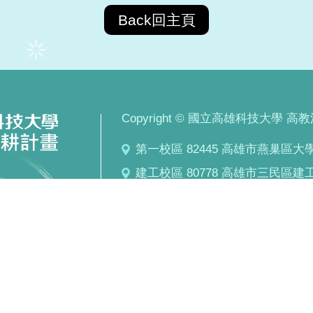
Back回主頁
Copyright © 國立高雄科技大學 高教深耕計
第一校區 82445 高雄市燕巢區大學路
建工校區 80778 高雄市三民區建工路
燕巢校區 82444 高雄市燕巢區深中路
楠梓校區 81157 高雄市楠梓區海專路
旗津校區 80543 高雄市旗津區中洲三
自2020.8.01起：瀏覽次數 303169
網站建置：高教深耕辦公室 &
Jen-Design
|
網站管理
|
網站地圖