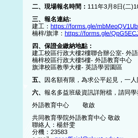
二、現場報名時間：
111年3月8日(二)1
三、報名連結:
建工：
https://forms.gle/mbMeoQV1
楠梓/旗津：
https://forms.gle/QpG5
四、保證金繳納地點：
建工校區行政大樓2樓聯合辦公室- 外
楠梓校區行政大樓5樓- 外語教育中心
旗津校區教學大樓- 英語學習園區
五、
因名額有限，為求公平起見，一人
六、
報名多益班級資訊詳附檔，請同學
外語教育中心 敬啟
共同教育學院外語教育中心 敬啟
聯絡人：楊舒雯
分機：23583