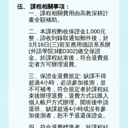
伍、 課程相關事項：
一、課程相關費用由高教深耕計
畫全額補助。
二、本課程酌收保證金1,000元
整，請收到錄取通知郵件後，於
3月16日(三)前至應用德語系系辦
(外語學院3樓D302)繳交保證
金。於課程結束後，符合退費規
定者方可辦理退費。
三、保證金退費規定: 缺課不得
超過4小時，必須參加後測，並
不可補考，符合規定者於課程結
束後辦理退費，退費方式以匯入
個人帳戶方式辦理。開班後申請
退班、缺課超過4小時或沒有參
加後測者，恕不予退還保證金。
四、符合退費標準者，於課程結