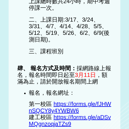
上課總時數共24小時，期中考週
停課一次。
二、上課日期:3/17、3/24、
3/31、4/7、4/14、4/28、5/5、
5/12、5/19、5/26、6/2、6/9(後
測日期)。
三、課程班別
肆、 報名方式及時間：
採網路線上報
名，報名時間即日起至
3月11日
，額
滿為止，請於開放報名期間上網
報名，報名網址：
第一校區
https://forms.gle/fJHW
nSQCY8y4YWBW6
建工校區
https://forms.gle/aDSv
MQgnzoqjaTZs9