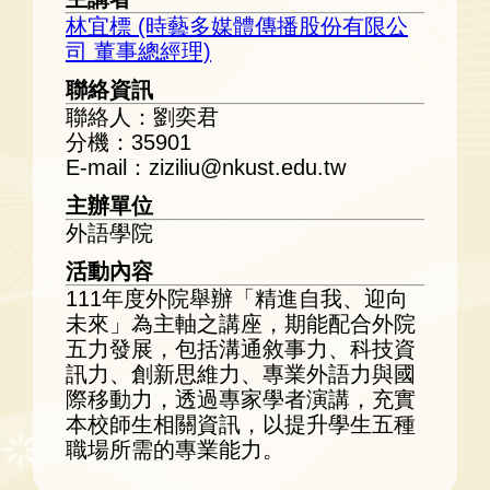
林宜標 (時藝多媒體傳播股份有限公
司 董事總經理)
聯絡資訊
聯絡人：劉奕君
分機：35901
E-mail：ziziliu@nkust.edu.tw
主辦單位
外語學院
活動內容
111年度外院舉辦「精進自我、迎向
未來」為主軸之講座，期能配合外院
五力發展，包括溝通敘事力、科技資
訊力、創新思維力、專業外語力與國
際移動力，透過專家學者演講，充實
本校師生相關資訊，以提升學生五種
職場所需的專業能力。