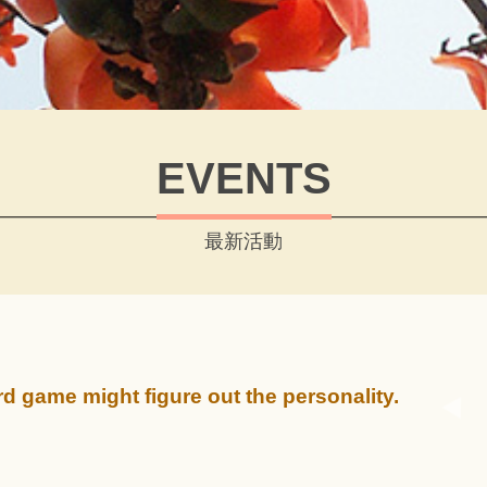
EVENTS
最新活動
d game might figure out the personality.