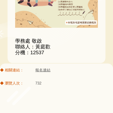
學務處 敬啟
聯絡人：黃庭歡
分機：12537
報名連結
732