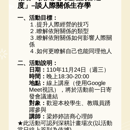
度」–談人際關係生存學
一、活動目標：
１.提升人際經營的技巧
２.瞭解依附關係的類型
３.瞭解依附關係如何影響人際關
係
４.如何更瞭解自己也能同理他人
二、活動說明：
日期：
110年11月24日（週三）
時間：
晚上18:30-20:00
地點：
線上講座（使用Google
Meet視訊），將於活動前一日寄
發會議連結
對象：
歡迎本校學生、教職員踴
躍參與
講師：
梁婷婷諮商心理師
★此活動可認列深耕計畫場次(以活動
當日線上簽到為依據)