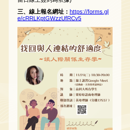
三、線上報名網址：
https://forms.gl
e/cRRLKptGWzzUfRCv5