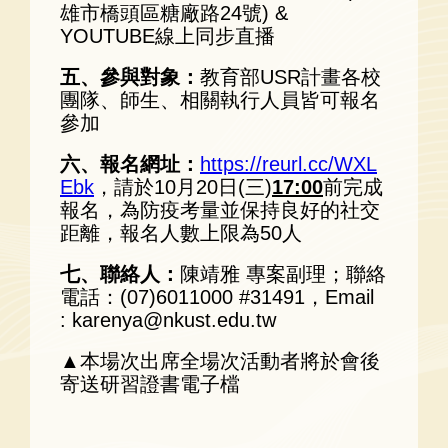
雄市橋頭區糖廠路24號) &
YOUTUBE線上同步直播
五、參與對象：
教育部USR計畫各校
團隊、師生、相關執行人員皆可報名
參加
六、報名網址：
https://reurl.cc/WXL
Ebk
，請於10月20日(三)
17:00
前完成
報名，為防疫考量並保持良好的社交
距離，報名人數上限為50人
七、聯絡人：
陳靖雅 專案副理；聯絡
電話：(07)6011000 #31491，Email
: karenya@nkust.edu.tw
▲本場次出席全場次活動者將於會後
寄送研習證書電子檔