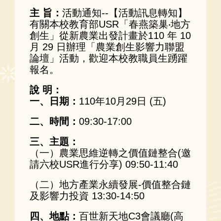
主 旨：
活動通知--【活動訊息轉知】
有關本校教育部USR「春燕築巢‧地方
創生」從新農業出發計畫於110 年 10
月 29 日辦理「農業創生影響力聯盟
論壇」活動，歡迎本校教職員生踴躍
報名。
說 明：
一、日期：
110年10月29日 (五)
二、時間：
09:30-17:00
三、主題：
（一）農業思維逆轉之價值鏈整合(邀
請六校USR進行分享) 09:50-11:40
（二）地方產業永續發展-價值整合鏈
及影響力投資 13:30-14:50
四、地點：
百世新天地C3會議廳(高