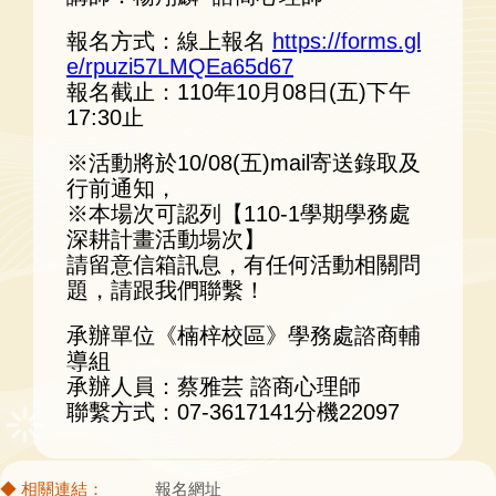
報名方式：線上報名
https://forms.gl
e/rpuzi57LMQEa65d67
報名截止：110年10月08日(五)下午
17:30止
※活動將於10/08(五)mail寄送錄取及
行前通知，
※本場次可認列【110-1學期學務處
深耕計畫活動場次】
請留意信箱訊息，有任何活動相關問
題，請跟我們聯繫！
承辦單位《楠梓校區》學務處諮商輔
導組
承辦人員：蔡雅芸 諮商心理師
聯繫方式：07-3617141分機22097
報名網址