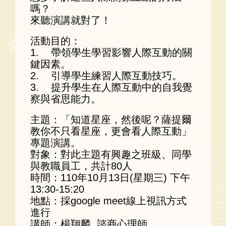
嗎？
來聽演講就對了！
活動目的：
1. 帶領學生學習影響人際互動的關
鍵因素。
2. 引導學生練習人際互動技巧。
3. 提升學生在人際互動中的自我覺
察與省思能力。
主題：「知道星座，然後呢？薩提爾
教你不只看星座，更會看人際互動」
專題演講。
對象：對此主題有興趣之班級、同學
與教職員工，共計80人
時間：110年10月13日(星期三) 下午
13:30-15:20
地點：採google meet線上視訊方式
進行
講師：楊翔麟 諮商心理師