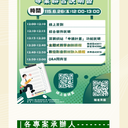
｜各 專 案 承 辦 人 - - - - - - - -