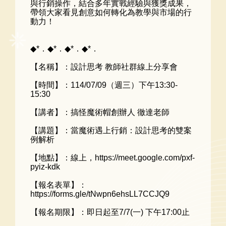
與行銷操作，結合多年實戰經驗與獲獎成果，
帶領大家看見創意如何轉化為教學與市場的行
動力！
◆*．◆*．◆*．◆*．
【名稱】：設計思考 教師社群線上分享會
【時間】：114/07/09（週三）下午13:30-
15:30
【講者】：搞怪魔術帽創辦人 徹達老師
【講題】：當魔術遇上行銷：設計思考的雙案
例解析
【地點】：線上，https://meet.google.com/pxf-
pyiz-kdk
【報名表單】：
https://forms.gle/tNwpn6ehsLL7CCJQ9
【報名期限】：即日起至7/7(一) 下午17:00止