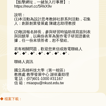
【點擊網址，一鍵加入行事曆】：
https://reurl.cc/5RkX9v
說明：
(1)本活動為設計思考教師社群系列活動，召集
人：創新創業發展處 陳建志助理教授
(2)敬請報名師長，參與研習時協助填寫簽到表
與回饋單，以兩份表單為製作電子研習證書依
據，任一份未填答者，恕不發給。
若有相關問題，歡迎您來信或致電聯絡人
◆*．◆*．◆*．◆*．◆*．◆*．◆*．
聯絡人資訊
國立高雄科技大學（第一校區）
教務處 教學發展中心 謝依蓁助理
電 話：(07)601-1000 #31167
信 箱：miaopu@nkust.edu.tw