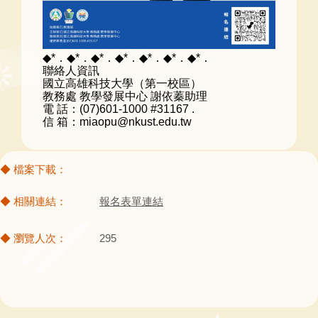
◆*．◆*．◆*．◆*．◆*．◆*．◆*．
聯絡人資訊
國立高雄科技大學（第一校區）
教務處 教學發展中心 謝依蓁助理
電 話：(07)601-1000 #31167 .
信 箱：miaopu@nkust.edu.tw
報名表單連結
295