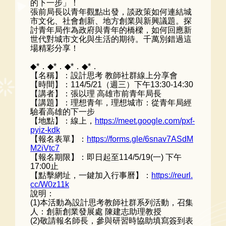
的下一步」！
張前局長以青年觀點出發，談政策如何連結城
市文化、社會創新、地方創業與新興議題。探
討青年局作為政府與青年的橋樑，如何回應新
世代對城市文化與生活的期待。千萬別錯過這
場精彩分享！
◆*．◆*．◆*．◆*．
【名稱】：設計思考 教師社群線上分享會
【時間】：114/5/21（週三）下午13:30-14:30
【講者】：張以理 高雄市前青年局長
【講題】：理想青年，理想城市：從青年局經
驗看高雄的下一步
【地點】：線上，
https://meet.google.com/pxf-
pyiz-kdk
【報名表單】：
https://forms.gle/6snav7ASdM
M2iVtc7
【報名期限】：即日起至114/5/19(一) 下午
17:00止
【點擊網址，一鍵加入行事曆】：
https://reurl.
cc/W0z11k
說明：
(1)本活動為設計思考教師社群系列活動，召集
人：創新創業發展處 陳建志助理教授
(2)敬請報名師長，參與研習時協助填寫簽到表