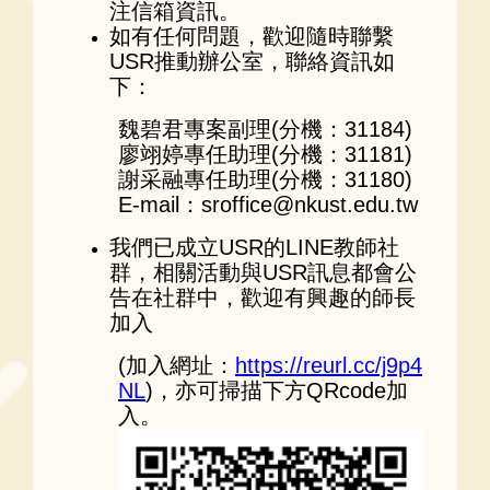
注信箱資訊。
如有任何問題，歡迎隨時聯繫
USR推動辦公室，聯絡資訊如
下：
魏碧君專案副理(分機：31184)
廖翊婷專任助理(分機：31181)
謝采融專任助理(分機：31180)
E-mail：sroffice@nkust.edu.tw
我們已成立USR的LINE教師社
群，相關活動與USR訊息都會公
告在社群中，歡迎有興趣的師長
加入
(加入網址：
https://reurl.cc/j9p4
NL
)，亦可掃描下方QRcode加
入。