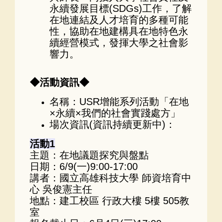
永續發展目標(SDGs)工作，了解
在地連結及人才培育的多種可能
性，協助在地建構具在地特色永
續經營模式，發揮大學之社會影
響力。
◆活動資訊◆
名稱：USR增能系列活動「在地
×永續×我們的社會實踐處方」
場次資訊(資訊持續更新中)：​
活動1
主題：在地議題探究與盤點
日期：6/9(一)9:00-17:00
講者：國立高雄科技大學 師資培育中
心 吳俊憲主任
地點：建工校區 行政大樓 5樓 505教
室