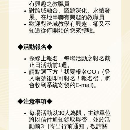
有興趣之教職員
對跨域融合、議題深化、永續發
展、在地串聯有興趣的教職員
歡迎對跨域教學有興趣，卻又不
知道從何開始的您來體驗。
◆活動報名◆
採線上報名，每場活動之報名截
止日活動前1週。
請點選下方「我要報名GO」(登
入帳號後即可報名！報名後，將
會收到系統寄發的E-mail)。
◆注意事項◆
每場活動以30人為限，主辦單位
將以信件通知錄取與否，並於活
動前3日寄出行前通知，敬請關