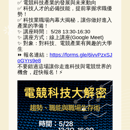
✅ 電競科技產業的發展與未來動向
✅ 科技人才的必備技能，提前掌握求職優
勢！
✅ 科技業職場內幕大揭秘，讓你做好進入
產業的準備！
✨ 講座時間： 5/28 13:30-16:30
✨ 講座方式：線上講座(Google Meet)
✨ 對象：對科技、電競產業有興趣的大學
生
⏩ 報名連結：
https://forms.gle/6ivvPzxSJ
oGYrs9e8
不要錯過這場讓你走進科技與電競世界的
機會，趕快報名！⚡