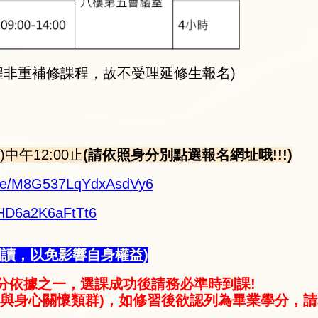
程非重補修課程，故不受理延修生報名)
中午12:00止
(請依照身分別點選報名網址哦!!!)
.gle/M8G537LqYdxAsdVy6
VHD6a2K6aFtTt6
閱讀，以免影響自身權益)
分依據之一，選課成功後請務必準時到課!
會與身心關懷類群)，如修習後欲認列為畢業學分，