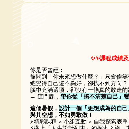
✨✨課程成績及
你是否曾經：
被問到「你未來想做什麼？」只會傻笑
總覺得自己還不夠好，卻找不到方向？
腦中充滿選項，卻沒有一條真的敢走的
→ 這門課，
帶你從「搞不清楚自己」
這個暑假，
設計一個「更想成為的自己
與其空想，不如勇敢做！
⚡精彩課程 × 小組互動 × 自我探索表
⚡搭上「人生設計列車」的探索之旅，