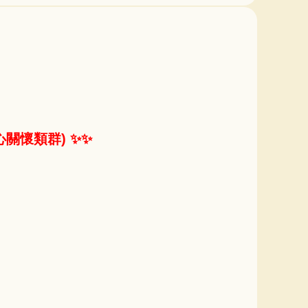
關懷類群) ✨✨