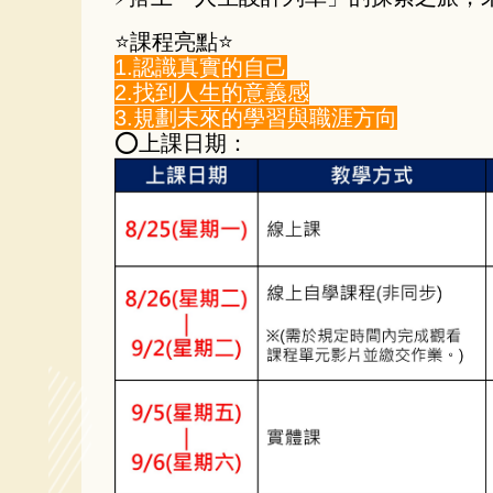
⭐課程亮點⭐
1.認識真實的自己
2.找到人生的意義感
3.規劃未來的學習與職涯方向
⭕上課日期：