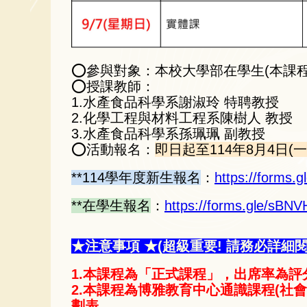
⭕參與對象：本校大學部在學生(本課
⭕授課教師：
1.水產食品科學系謝淑玲 特聘教授
2.化學工程與材料工程系陳樹人 教授
3.水產食品科學系孫珮珮 副教授
⭕活動報名：
即日起至114年8月4日(一)
**114學年度新生報名
：
https://forms
**在學生報名
：
https://forms.gle/sBN
★注意事項 ★(超級重要! 請務必詳細
1.本課程為「正式課程」，出席率為評
2.本課程為博雅教育中心通識課程(社
劃表。