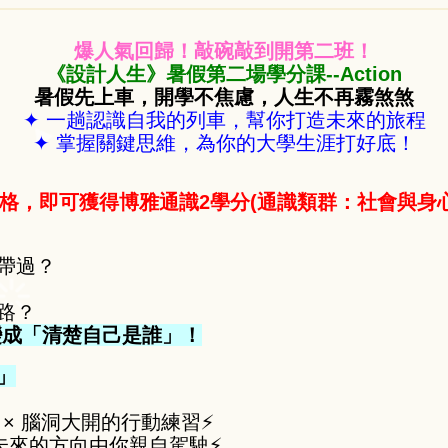
爆人氣回歸！敲碗敲到開第二班！
《設計人生》暑假第二場學分課--Action
暑假先上車，開學不焦慮，人生不再霧煞煞
✦ 一趟認識自我的列車，幫你打造未來的旅程
✦ 掌握關鍵思維，為你的大學生涯打好底！
格，即可獲得博雅通識2學分(通識類群：社會與身心
帶過？
路？
變成「清楚自己是誰」！
」
單 × 腦洞大開的行動練習⚡
未來的方向由你親自駕駛⚡