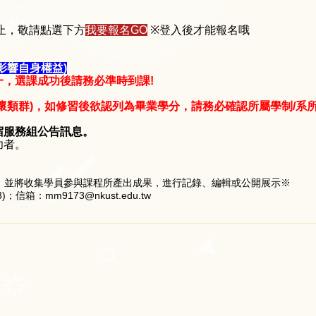
0截止，敬請點選下方
我要報名GO
※登入後才能報名哦
影響自身權益)
一，選課成功後請務必準時到課!
關懷類群)，如修習後欲認列為畢業學分，請務必確認所屬學制/系
宿服務組公告訊息。
功者。
，並將收集學員參與課程所產出成果，進行記錄、編輯或公開展示※
箱：mm9173@nkust.edu.tw