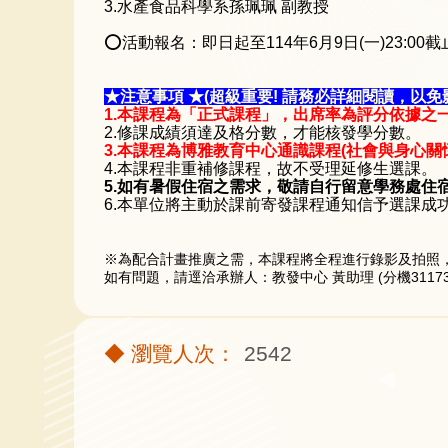
3.水產食品科學系孫珮珮 副教授
⭕活動報名：即日起至114年6月9日(一)23:0
★注意事項 ★(超級重要! 請務必詳細閱讀，以免
1.本課程為「正式課程」，出席率為評分依據之
2.修課成績須達及格分數，才能核發學分數。
3.本課程為博雅教育中心通識課程(社會與身心
4.本課程非重補修課程，故不受理延修生選課。
5.如有暑假住宿之需求，敬請自行留意學務處住
6.本單位將主動於課前寄發課程通知信予選課成
※為配合計畫推廣之需，本課程將全程進行錄影及拍照
如有問題，請逕洽承辦人：教發中心 黃助理 (分機31173)；信
2542