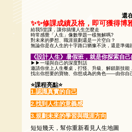
還
✨✨修課成績及格，即可獲得博雅
給我5堂課，讓你搞懂人生怎麼走
時常感覺「人生」像數學題一樣無解嗎?
對未來的夢想、職涯規劃還是一片空白？
無論你是在人生的十字路口猶豫不決，還是準備
《設計人生》暑假班，就是你探索自己
▶▶一場與自己的深度對話
邀請你坐上人生餐桌，打怪、升級、解鎖新技能
找出你想要的寶物、你想成為的角色——由你自
⭐課程亮點⭐
1.認識真實的自己
2.找到人生的意義感
3.規劃未來的學習與職涯方向
短短幾天，幫你重新看見人生地圖