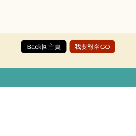
Back回主頁
我要報名GO
Copyright © 國立高雄科技大學 高教深耕計
第一校區 82445 高雄市燕巢區大學路
建工校區 80778 高雄市三民區建工路
燕巢校區 82444 高雄市燕巢區深中路
楠梓校區 81157 高雄市楠梓區海專路