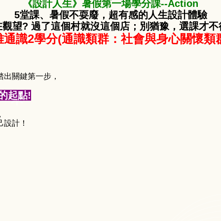
《設計人生》暑假第一場學分課--Action
5堂課、暑假不耍廢，超有感的人生設計體驗
在觀望? 過了這個村就沒這個店；別猶豫，選課才不
通識2學分(通識類群：社會與身心關懷類群
踏出關鍵第一步，
的起點!
，
己設計！