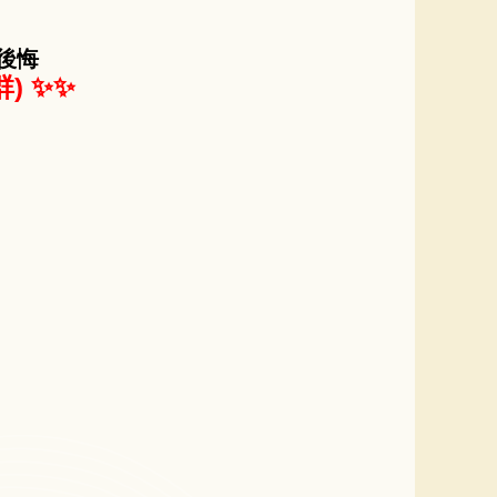
後悔
) ✨✨