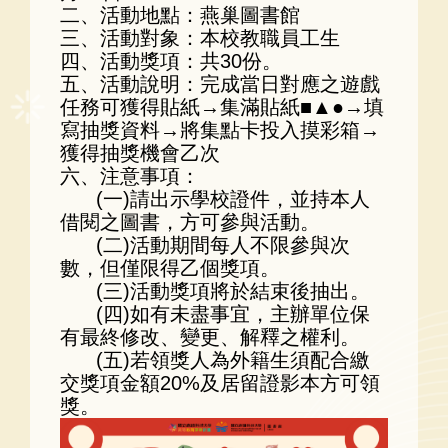
二、活動地點：燕巢圖書館
三、活動對象：本校教職員工生
四、活動獎項：共30份。
五、活動說明：完成當日對應之遊戲
任務可獲得貼紙→集滿貼紙■▲●→填
寫抽獎資料→將集點卡投入摸彩箱→
獲得抽獎機會乙次
六、注意事項：
(一)請出示學校證件，並持本人
借閱之圖書，方可參與活動。
(二)活動期間每人不限參與次
數，但僅限得乙個獎項。
(三)活動獎項將於結束後抽出。
(四)如有未盡事宜，主辦單位保
有最終修改、變更、解釋之權利。
(五)若領獎人為外籍生須配合繳
交獎項金額20%及居留證影本方可領
獎。