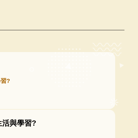
習?
生活與學習?