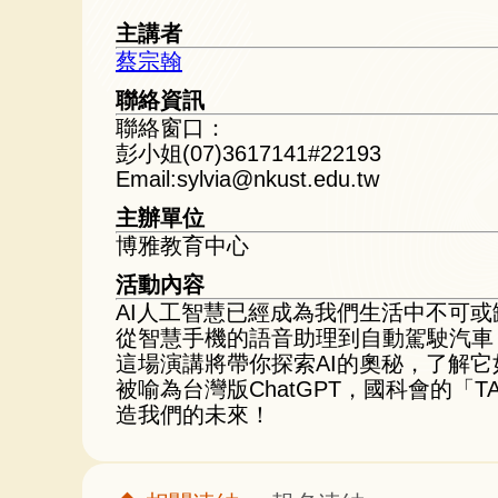
主講者
蔡宗翰
聯絡資訊
聯絡窗口：
彭小姐(07)3617141#22193
Email:sylvia@nkust.edu.tw
主辦單位
博雅教育中心
活動內容
AI人工智慧已經成為我們生活中不可
從智慧手機的語音助理到自動駕駛汽車
這場演講將帶你探索AI的奧秘，了解
被喻為台灣版ChatGPT，國科會的「
造我們的未來！