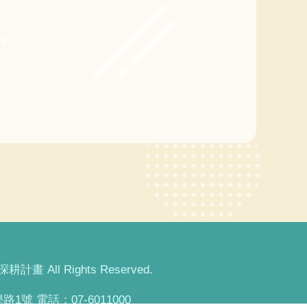
畫 All Rights Reserved.
1號 電話：07-6011000