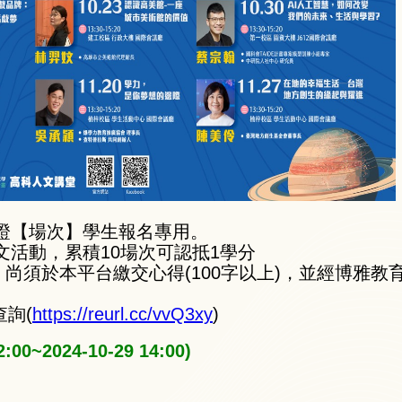
認證【場次】學生報名專用。
文活動，累積10場次可認抵1學分
尚須於本平台繳交心得(100字以上)，並經博雅教
詢(
https://reurl.cc/vvQ3xy
)
00~2024-10-29 14:00)