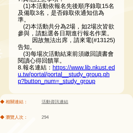
(1)本活動依報名先後順序錄取15名
及備取3名，是否錄取依通知信為
準。
(2)本活動共分為2場，如2場次皆欲
參與，請點選各日期進行報名作業。
因故無法出席，請來電(#13125)
告知。
(3)每場次活動結束前須繳回讀書會
閱讀心得回饋單。
8.報名連結：
https://www.lib.nkust.ed
u.tw/portal/portal__study_group.ph
p?button_num=_study_group
活動資訊連結
294