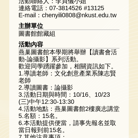
活動聯絡人：李貞儀小姐
連絡電話：07-3814526 #13125
E-mail：chenyili0808@nkust.edu.tw
主辦單位
圖書館館藏組
活動內容
燕巢圖書館本學期將舉辦【讀書會活
動-論攝影】系列活動。
歡迎同學踴躍參加，相關資訊如下。
1.導讀老師：文化創意產業系陳志賢
老師
2.導讀圖書：論攝影
3.活動日期與時間：10/16、10/23
(三)中午12:30-13:30
4.活動地點：燕巢圖書館2樓廣志講堂
5.名額：15名。
6.本活動提供便當，請事先報名並取
當日報到前15名。
7.其他注意事項：