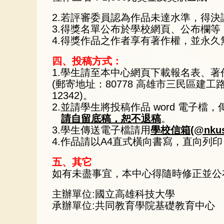
2.若評審委員認為作品未達水準，得
3.得獎名單公布於學校網頁、公布欄
4.得獎作品之作者享有著作權，並永
四、投稿方式：
1.學生請至本中心網頁下載報名表、
(郵寄地址：80778 高雄市三民區建工路
12342)。
2.並請學生將投稿作品 word 電子檔，傳送至
請自留底稿，恕不退稿
。
3.學生傳送電子檔請用
學校信箱(@nkust
4.作品請以A4直式橫向書寫，直向列印
五、其它
如有未盡事宜，本中心得隨時修正並公
主辦單位:國立高雄科技大學
承辦單位:共同教育學院基礎教育中心