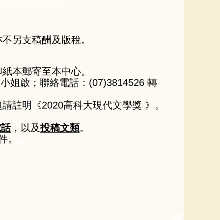
亦不另支稿酬及版稅。
印紙本郵寄至本中心。
啟；聯絡電話：(07)3814526 轉
，信件主題請註明《2020高科大現代文學獎 》。
電話
，以及
投稿文類
。
送件。