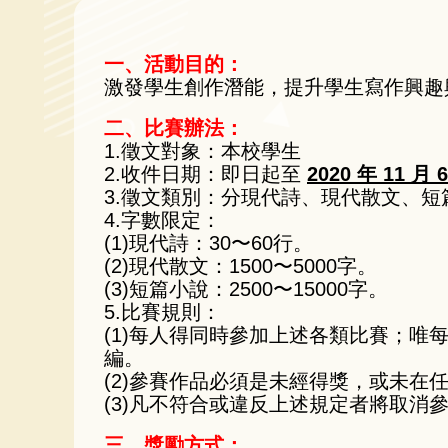
一、活動目的：
激發學生創作潛能，提升學生寫作興趣
二、比賽辦法：
1.徵文對象：本校學生
2.收件日期：即日起至
2020 年 11 月 
3.徵文類別：分現代詩、現代散文、短
4.字數限定：
(1)現代詩：30〜60行。
(2)現代散文：1500〜5000字。
(3)短篇小說：2500〜15000字。
5.比賽規則：
(1)每人得同時參加上述各類比賽；
編。
(2)參賽作品必須是未經得獎，或未
(3)凡不符合或違反上述規定者將取
三、獎勵方式：