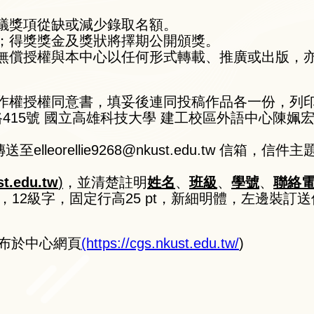
決議獎項從缺或減少錄取名額。
等；得獎獎金及獎狀將擇期公開頒獎。
久無償授權與本中心以任何形式轉載、推廣或出版，
著作權授權同意書，填妥後連同投稿作品各一份，列
415號 國立高雄科技大學 建工校區外語中心陳姵宏小姐
elleorellie9268@nkust.edu.tw 信箱
.edu.tw
)
，並清楚註明
姓名
、
班級
、
學號
、
聯絡
，12級字，固定行高25 pt，新細明體，左邊裝訂
布於中心網頁
(https://cgs.nkust.edu.tw/
)