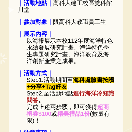
｜活動地點｜
高科大建工校區雙科館
川堂
｜參加對象｜
限高科大教職員工生
｜展示內容｜
以海報展示本校112年度海洋特色
永續發展研究計畫、海洋特色學
生專題研究計畫、海洋教育及海
洋創新產業之成果。
｜活動方式｜
Step1.活動期間至
海科處臉書按讚
+分享+Tag好友
。
Step2.至活動地點
進行海洋冷知識
問答
。
完成上述兩步驟，即可獲得
超商
禮券$100
或
精美禮品1份
(數量有
限)！