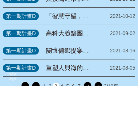
焙小食光」
局110年度大學
生根蹲點計畫首
「智慧守望，環
第一期計畫D
2021-10-12
獎
境再生」計畫(e-
WATCHER)
高科大義築團隊
第一期計畫D
2021-09-02
再出發 多納國小
生態池完工倒數
關懷偏鄉提案競
第一期計畫D
2021-08-16
賽 高科大邀請綠
能業者贊助獎金
重塑人與海的距
第一期計畫D
2021-08-05
台日青年動起來
離-【海洋故事劇
場】
1
2
3
4
5
6
7
3/10頁