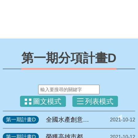
第一期分項計畫D
圖文模式
列表模式
全國水產創意烘
第一期計畫D
2021-10-12
焙競賽-帕莎蒂娜
盃「友善銀髮 輕
榮獲高雄市都發
第一期計畫D
2021-10-12