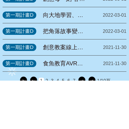
轉在地
六堆國家型運動
會冠軍獎盃設計
向大地學習、與
第一期計畫D
2022-03-01
來自高科大
社區共生 高科大
USR計畫影片獲
把角落故事變成
第一期計畫D
2022-03-01
獎
亮點 高科大將永
安推上USR
創意教案線上徵
第一期計畫D
2021-11-30
EXPO獲選
選
食魚教育AVR影
第一期計畫D
2021-11-30
像製作工作坊
1
2
3
4
5
6
7
1/10頁