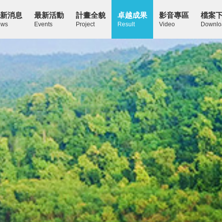
新消息
最新活動
計畫全貌
卓越成果
影音專區
檔案
ws
Events
Project
Result
Video
Downlo