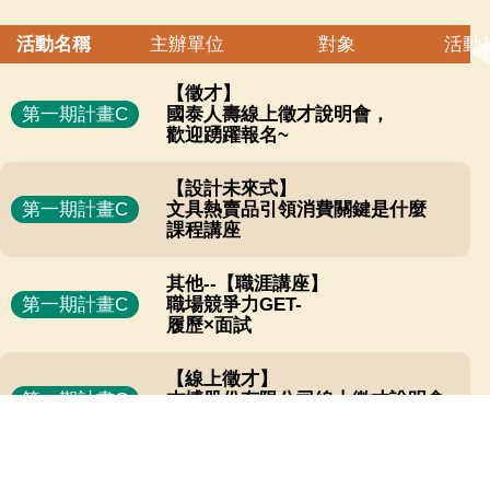
活動名稱
主辦單位
對象
活動
【徵才】
第一期計畫C
國泰人壽線上徵才說明會，
歡迎踴躍報名~
【設計未來式】
第一期計畫C
文具熱賣品引領消費關鍵是什麼
課程講座
其他--【職涯講座】
第一期計畫C
職場競爭力GET-
履歷×面試
【線上徵才】
第一期計畫C
杰博股份有限公司線上徵才說明會，
歡迎報名~
【職涯講座】